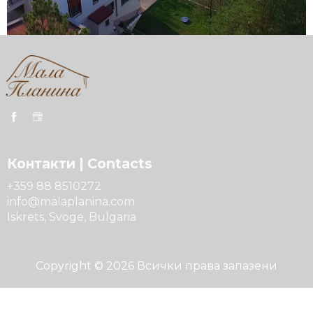
Контакти | Contacts
+359 88 8510272
info
@malaplanina.c
om
Iskrets, Svoge, Bulgaria
Copyright © 2026 Всички права запазени